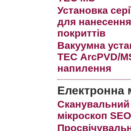
Установка сер
для нанесення
покриттів
Вакуумна уста
ТЕС ArcPVD/MS
напилення
Електронна 
Сканувальний
мікроскоп SEO
Просвічуваль