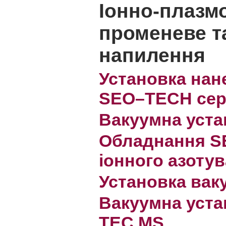
Іонно-плазм
променеве т
напилення
Установка нан
SEO–TECH сер
Вакуумна уст
Обладнання SE
іонного азоту
Установка вак
Вакуумна уста
ТЕС MS