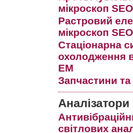
мікроскоп SE
Растровий ел
мікроскоп SEO
Стаціонарна с
охолодження 
ЕМ
Запчастини та
Аналізатори
Антивібраційн
світлових ана