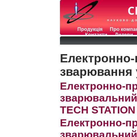
С
НАУКОВО-Д
Продукція
Про компа
Контакти
Дилери
Електронно-
зварювання 
Електронно-п
зварювальний
TECH STATION
Електронно-п
зварювальний