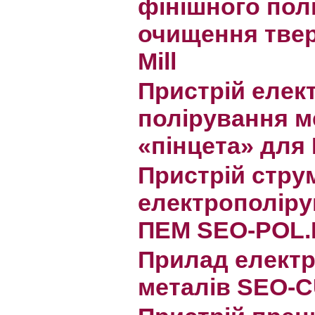
фінішного пол
очищення твер
Mill
Пристрій елек
полірування м
«пінцета» для
Пристрій стру
електрополіру
ПЕМ SEO-POL.
Прилад електр
металів SEO-C