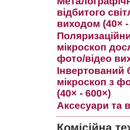
Металографічн
відбитого світ
виходом (40× -
Поляризаційн
мікроскоп дос
фото/відео вих
Інвертований 
мікроскоп з ф
(40× - 600×)
Аксесуари та 
Комісійна те