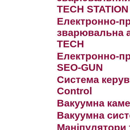
TECH STATION
Електронно-п
зварювальна 
TECH
Електронно-п
SEO-GUN
Система керу
Control
Вакуумна кам
Вакуумна сис
Маніпулятори 