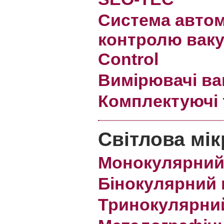
Система авто
контролю вак
Control
Вимірювачі в
Комплектуючі 
Світлова мік
Монокулярний
Бінокулярний 
Тринокулярни