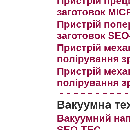
Пристрій преци
заготовок MI
Пристрій попе
заготовок SEO
Пристрій меха
полірування з
Пристрій меха
полірування з
Вакуумна те
Вакуумний на
SEO-TEC