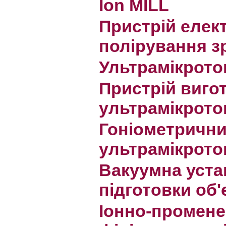
Ion MILL
Пристрій елек
полірування з
Ультрамікрот
Пристрій виго
ультрамікрото
Гоніометрични
ультрамікрото
Вакуумна уста
підготовки об'
Іонно-промене